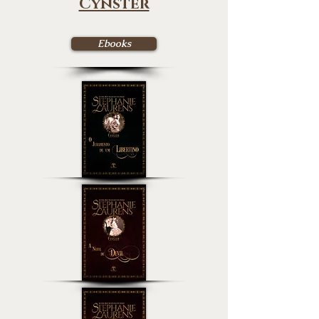
Cynster
Ebooks