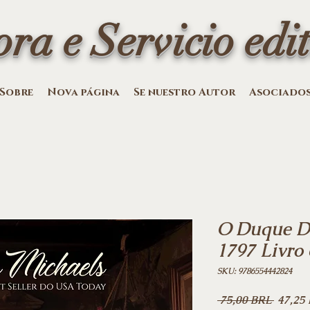
ora e Servicio edit
Sobre
Nova página
Se nuestro Autor
Asociado
O Duque Di
1797 Livro 
SKU: 9786554442824
Precio
 75,00 BRL 
47,25