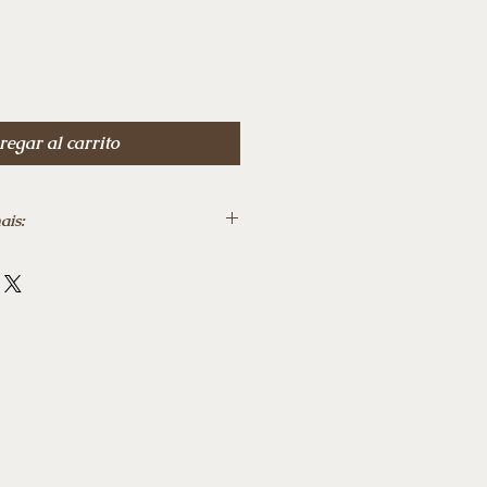
de
oferta
egar al carrito
ais:
 23 julho 2024
 266
o o Brasil