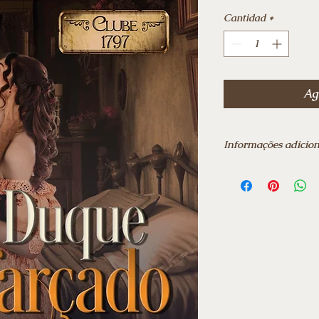
Cantidad
*
Agr
Informações adicion
Data da publicação: ‎
Edição: ‎ 1ª
Idioma: ‎ Português
Número de páginas:
Frete grátis para tod