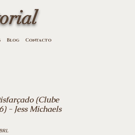
orial
s
Blog
Contacto
sfarçado (Clube
6) - Jess Michaels
Precio
 BRL