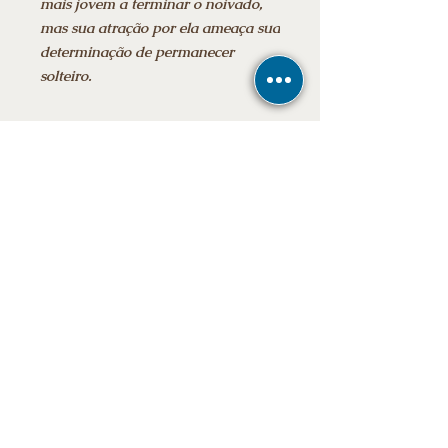
mais jovem a terminar o noivado,
mas sua atração por ela ameaça sua
determinação de permanecer
solteiro.
Informações adicionais:
Data da publicação: ‎ 28 janeiro 2026
Edição: ‎ 1ª
Idioma: ‎ Português
Número de páginas: 220
E-mail
Ebook
Estén atentos a las noticias
Suscribete
Frete grátis para todo o Brasil
Para participar