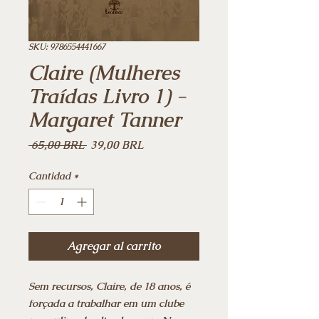
SKU: 9786554441667
Claire (Mulheres
Traídas Livro 1) -
Margaret Tanner
Precio
Precio
 65,00 BRL 
39,00 BRL
de
oferta
Cantidad
*
Agregar al carrito
Sem recursos, Claire, de 18 anos, é
forçada a trabalhar em um clube