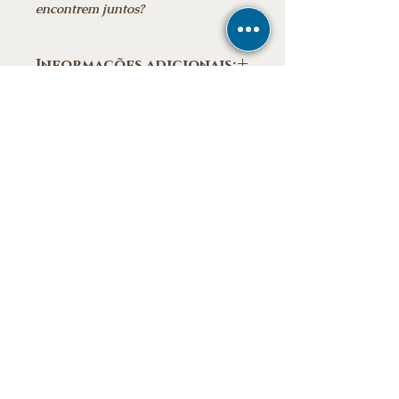
encontrem juntos?
Informações adicionais:
Data da publicação: ‎30 outubro 2023
Edição: ‎ 1ª
Idioma: ‎ Português
Número de páginas: ‎166
E-mail
Ebook
Estén atentos a las noticias
Suscribete
Frete grátis para todo o Brasil
Para participar
Buzón 5008 - CEP
14026-970
- Brasil