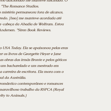
tério adicionado me manteve fascinado. O
. ”The Romance Studios.
is o mistério permaneceu fora de alcance,
nredo. [Isso] me manteve acordada até
ra-cabeça da Abadia de Wolfram. Estou
Andersen. ”Siren Book Reviews.
o USA Today. Ela se apaixonou pelas eras
r os livros de Georgette Heyer e Jane
as obras das irmãs Bronte e pelos góticos
er um bacharelado e um mestrado em
ua carreira de escritora. Ela mora com o
ul da Austrália.
 romântico contemporâneo e romances
o maravilhoso trabalho da RSPCA (Royal
elty to Animals.)