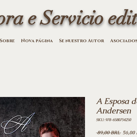
ora e Servicio edit
Sobre
Nova página
Se nuestro Autor
Asociado
A Esposa d
Andersen
SKU: 978-6580754250
Precio
 89,00 BRL 
56,00