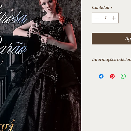
Cantidad
*
Agr
Informações adicion
Data da publicação: 
Edição: ‎ 1ª
Idioma: ‎ Português
Número de páginas:
Ebook
Frete grátis para tod