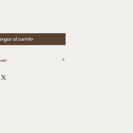
de
oferta
egar al carrito
ais:
‎ 10 março 2020
 342
o o Brasil