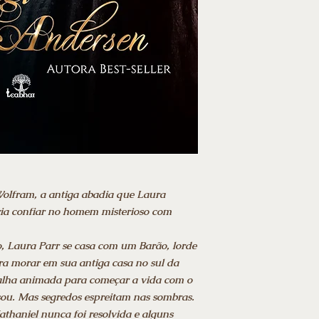
olfram, a antiga abadia que Laura
ria confiar no homem misterioso com
 Laura Parr se casa com um Barão, lorde
ra morar em sua antiga casa no sul da
alha animada para começar a vida com o
u. Mas segredos espreitam nas sombras.
thaniel nunca foi resolvida e alguns