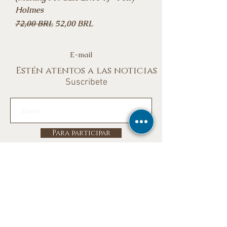
Holmes
Precio
Precio de oferta
72,00 BRL
52,00 BRL
E-mail
Estén atentos a las noticias
Suscribete
Para participar
Buzón 5008 - CEP
14026-970
- Brasil
Buzón 5008 - CEP
14026-970
- Brasil
Nuestras redes sociales
©
todos los derechos