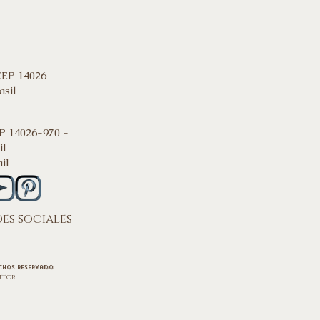
CEP 14026-
asil
P 14026-970 -
il
il
es sociales
chos
reservado
utor