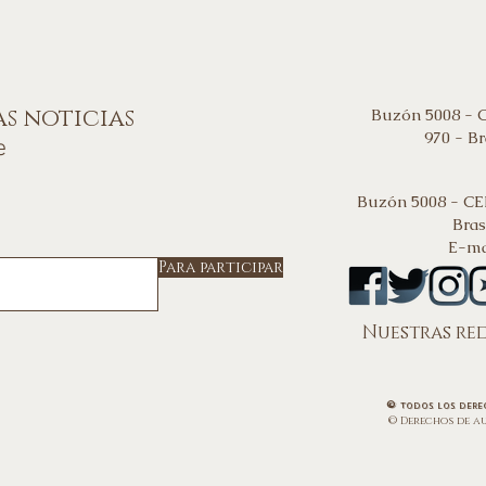
as noticias
Buzón 5008 - 
970 - Br
e
Buzón 5008 - CE
Bras
E-ma
Para participar
Nuestras red
©
todos los dere
© Derechos de a