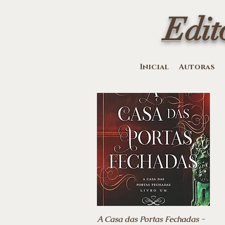
Edit
Inicial
Autoras
A Casa das Portas Fechadas -
Vista rápida