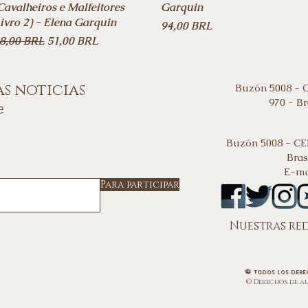
Cavalheiros e Malfeitores
Garquin
ivro 2) - Elena Garquin
Precio
94,00 BRL
recio
Precio de oferta
8,00 BRL
51,00 BRL
as noticias
Buzón 5008 - 
970 - Br
e
Buzón 5008 - CE
Bras
E-ma
Para participar
Nuestras red
©
todos los dere
© Derechos de a