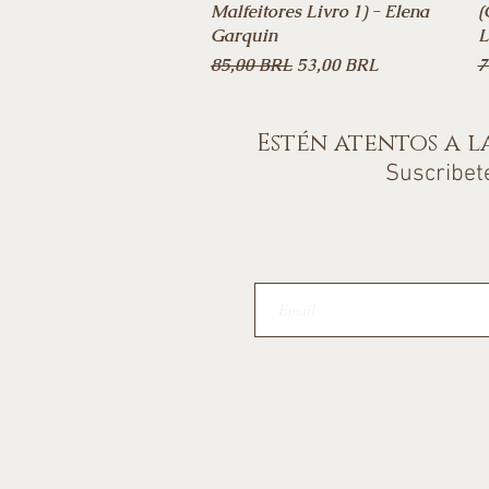
Malfeitores Livro 1) - Elena
(
Garquin
L
Precio
Precio de oferta
P
85,00 BRL
53,00 BRL
7
Estén atentos a l
Suscribet