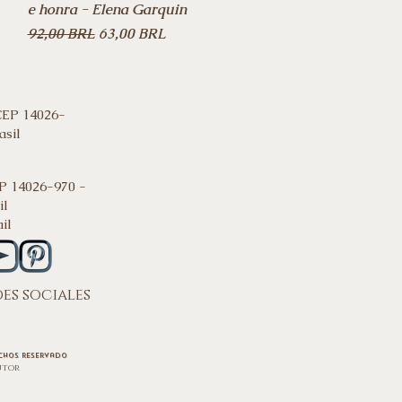
e honra - Elena Garquin
Precio
Precio de oferta
92,00 BRL
63,00 BRL
CEP 14026-
asil
P 14026-970 -
il
il
es sociales
chos
reservado
utor